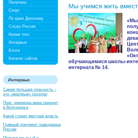
Политика
Мы учимся жить вместе
Спорт
По краю Донскому
«Мы 
полу
Служу России
конц
Кроме того
дек
Интервью
Цент
Волг
Блоги
«Окт
Каталог сайтов
обучающимися школы-инте
интерната № 14.
Интервью
Самая большая опасность –
это «мертвые» поселки
Пояс чемпиона мира приедет
в Волгодонск
Какой станет местная власть
Главный документ гражданина
России
Пришел опытный и