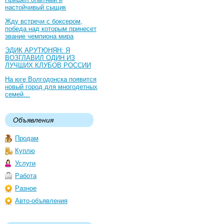
настойчивый сыщик
Жду встречи с боксером,
победа над которым принесет
звание чемпиона мира
ЭДИК АРУТЮНЯН: Я
ВОЗГЛАВИЛ ОДИН ИЗ
ЛУЧШИХ КЛУБОВ РОССИИ
На юге Волгодонска появится
новый город для многодетных
семей…
Объявления
Продам
Куплю
Услуги
Работа
Разное
Авто-объявления