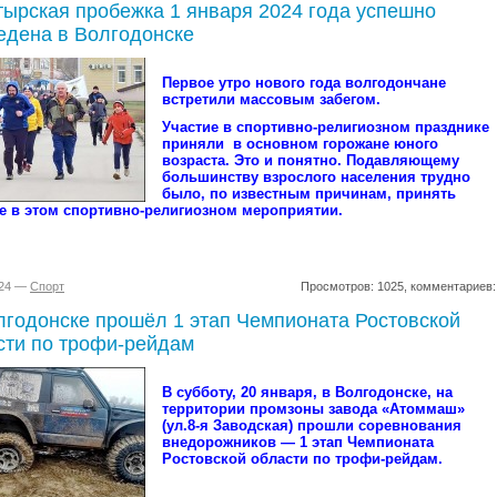
тырская пробежка 1 января 2024 года успешно
едена в Волгодонске
Первое утро нового года волгодончане
встретили массовым забегом.
Участие в спортивно-религиозном празднике
приняли в основном горожане юного
возраста. Это и понятно. Подавляющему
большинству взрослого населения трудно
было, по известным причинам, принять
е в этом спортивно-религиозном мероприятии.
024 —
Спорт
Просмотров: 1025, комментариев:
лгодонске прошёл 1 этап Чемпионата Ростовской
сти по трофи-рейдам
В субботу, 20 января, в Волгодонске, на
территории промзоны завода «Атоммаш»
(ул.8-я Заводская) прошли соревнования
внедорожников — 1 этап Чемпионата
Ростовской области по трофи-рейдам.