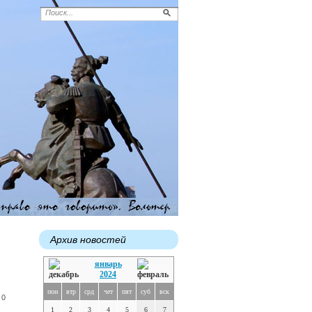
Архив новостей
январь
2024
пон
втр
срд
чет
пят
суб
вск
 0
1
2
3
4
5
6
7