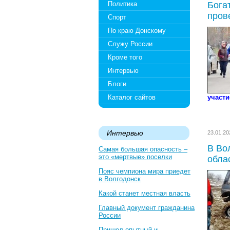
Политика
Бога
пров
Спорт
По краю Донскому
Служу России
Кроме того
Интервью
Блоги
Каталог сайтов
участи
Интервью
23.01.2
В Во
Самая большая опасность –
это «мертвые» поселки
обла
Пояс чемпиона мира приедет
в Волгодонск
Какой станет местная власть
Главный документ гражданина
России
Пришел опытный и