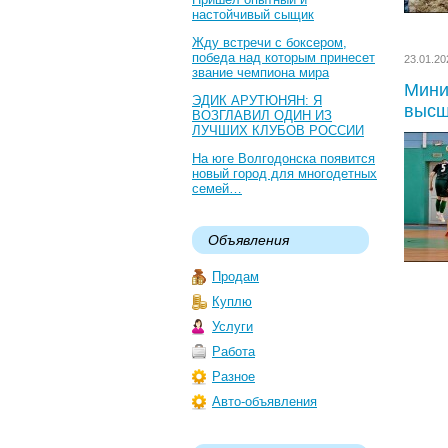
настойчивый сыщик
Жду встречи с боксером,
победа над которым принесет
23.01.2
звание чемпиона мира
Мини
ЭДИК АРУТЮНЯН: Я
высш
ВОЗГЛАВИЛ ОДИН ИЗ
ЛУЧШИХ КЛУБОВ РОССИИ
На юге Волгодонска появится
новый город для многодетных
семей…
Объявления
Продам
Куплю
Услуги
Работа
Разное
Авто-объявления