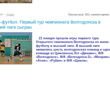
024 —
Спорт
Просмотров: 953, комментариев:
-футбол. Первый тур чемпионата Волгодонска в
ей лиге сыгран
21 января прошли игры первого тура
Открытого чемпионата Волгодонска по мини-
футболу в высшей лиге.
В высшей лиге
заявились шесть волгодонских команд и одн
команда из Цимлянска.
Это «Динамо», Ф/К
«Волгодонск», Ф/К «Волгодонск-2», «Монрем»
«Атом», «Рубин» и Ф/К «Цимла».