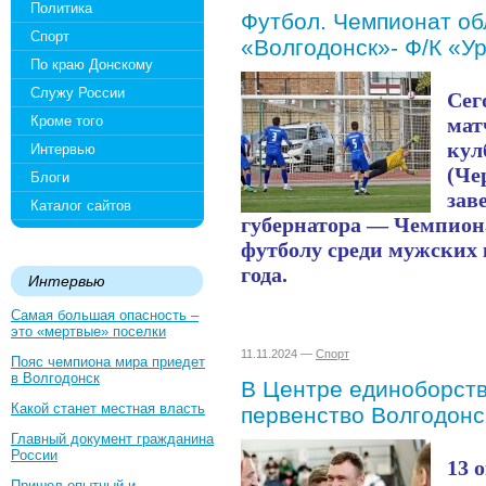
Политика
Футбол. Чемпионат об
Спорт
«Волгодонск»- Ф/К «У
По краю Донскому
Служу России
Сег
Кроме того
мат
кул
Интервью
(Че
Блоги
зав
Каталог сайтов
губернатора — Чемпиона
футболу среди мужских 
года.
Интервью
Самая большая опасность –
это «мертвые» поселки
11.11.2024 —
Спорт
Пояс чемпиона мира приедет
в Волгодонск
В Центре единоборст
Какой станет местная власть
первенство Волгодонс
Главный документ гражданина
России
13 
Пришел опытный и