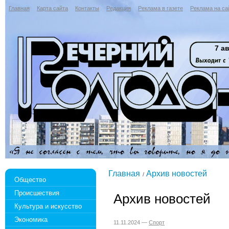
Главная
Карта сайта
Контакты
Редакция
Реклама в газете
Реклама на са
7 ав
Главная
Архив новостей
Общество
Происшествия
Архив новостей
Культура и искусство
Экономика
11.11.2024 —
Спорт