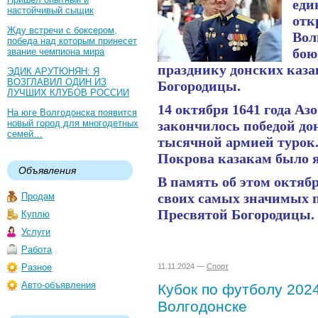
еди
настойчивый сыщик
отк
Жду встречи с боксером,
Вол
победа над которым принесет
бою
звание чемпиона мира
празднику донских каз
ЭДИК АРУТЮНЯН: Я
ВОЗГЛАВИЛ ОДИН ИЗ
Богородицы.
ЛУЧШИХ КЛУБОВ РОССИИ
14 октября 1641 года Аз
На юге Волгодонска появится
новый город для многодетных
закончилось победой дон
семей…
тысячной армией турок.
Покрова казакам было 
Объявления
В память об этом октяб
своих самых значимых 
Продам
Пресвятой Богородицы.
Куплю
Услуги
Работа
Разное
11.11.2024 —
Спорт
Авто-объявления
Кубок по футболу 2024
Волгодонске