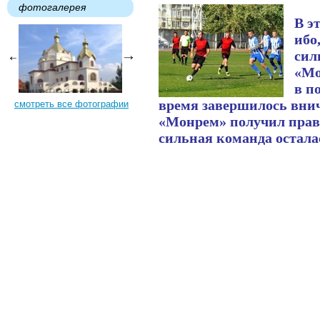
фотогалерея
В э
ибо
сил
«Мо
в п
время завершилось внич
смотреть все фотографии
«Монрем» получил право
сильная команда остала