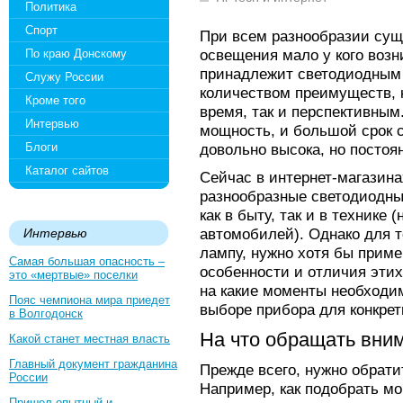
Политика
Спорт
При всем разнообразии сущ
освещения мало у кого возн
По краю Донскому
принадлежит светодиодным
Служу России
количеством преимуществ, 
Кроме того
время, так и перспективным
Интервью
мощность, и большой срок с
Блоги
довольно высока, но постоя
Каталог сайтов
Сейчас в интернет-магазин
разнообразные светодиодны
как в быту, так и в технике
автомобилей). Однако для т
Интервью
лампу, нужно хотя бы приме
Самая большая опасность –
особенности и отличия этих 
это «мертвые» поселки
на какие моменты необходи
Пояс чемпиона мира приедет
выборе прибора для конкрет
в Волгодонск
На что обращать вни
Какой станет местная власть
Главный документ гражданина
Прежде всего, нужно обрати
России
Например, как подобрать м
Пришел опытный и