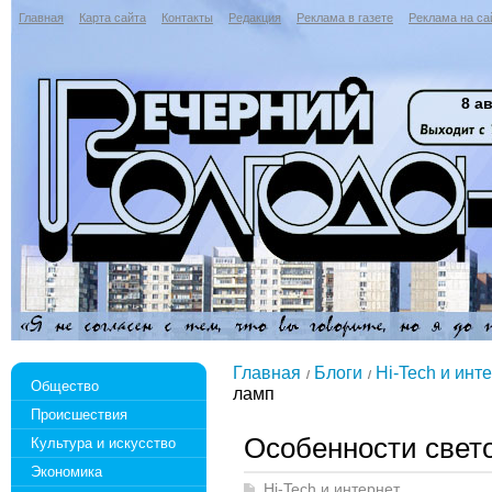
Главная
Карта сайта
Контакты
Редакция
Реклама в газете
Реклама на са
8 ав
Главная
Блоги
Hi-Tech и инт
Общество
ламп
Происшествия
Особенности свет
Культура и искусство
Экономика
Hi-Tech и интернет