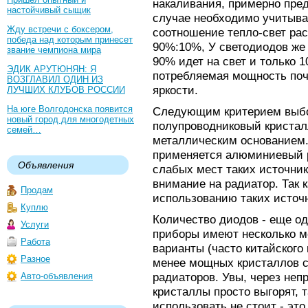
накаливания, примерно пред
настойчивый сыщик
случае необходимо учитыва
Жду встречи с боксером,
соотношение тепло-свет рас
победа над которым принесет
90%:10%, У светодиодов же 
звание чемпиона мира
90% идет на свет и только 1
ЭДИК АРУТЮНЯН: Я
потребляемая мощность почт
ВОЗГЛАВИЛ ОДИН ИЗ
яркости.
ЛУЧШИХ КЛУБОВ РОССИИ
На юге Волгодонска появится
Следующим критерием выбор
новый город для многодетных
полупроводниковый кристал
семей…
металлическим основанием.
применяется алюминиевый р
Объявления
слабых мест таких источник
внимание на радиатор. Так 
Продам
использованию таких источн
Куплю
Количество диодов - еще о
Услуги
приборы имеют несколько м
Работа
варианты (часто китайского
Разное
менее мощных кристаллов с
радиаторов. Увы, через неп
Авто-объявления
кристаллы просто выгорят, 
использовать не стоит - эт