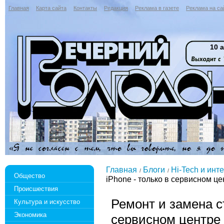
Главная
Карта сайта
Контакты
Редакция
Реклама в газете
Реклама на са
10 а
Главная
Блоги
Hi-Tech и инт
Общество
iPhone - только в сервисном це
Происшествия
Ремонт и замена ст
Культура и искусство
Экономика
сервисном центре