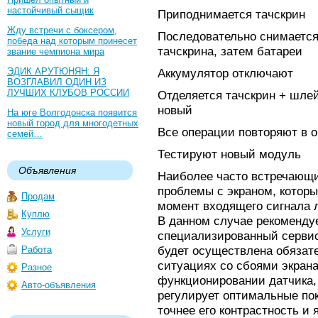
настойчивый сыщик
Приподнимается тачскрин
Жду встречи с боксером,
Последовательно снимается
победа над которым принесет
тачскрина, затем батареи
звание чемпиона мира
ЭДИК АРУТЮНЯН: Я
Аккумулятор отключают
ВОЗГЛАВИЛ ОДИН ИЗ
ЛУЧШИХ КЛУБОВ РОССИИ
Отделяется тачскрин + шле
новый
На юге Волгодонска появится
новый город для многодетных
Все операции повторяют в 
семей…
Тестируют новый модуль
Объявления
Наиболее часто встречающие
проблемы с экраном, которы
Продам
момент входящего сигнала 
Куплю
В данном случае рекомендуе
Услуги
специализированный сервис
будет осуществлена обязате
Работа
ситуациях со сбоями экрана
Разное
функционировании датчика,
Авто-объявления
регулирует оптимальные пок
точнее его контрастность и 