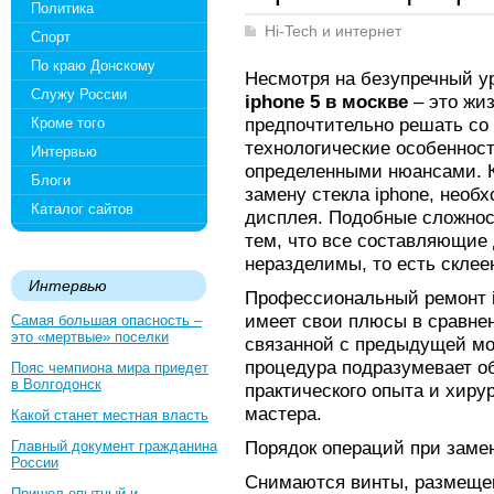
Политика
Hi-Tech и интернет
Спорт
По краю Донскому
Несмотря на безупречный у
Служу России
iphone 5 в москве
– это жи
предпочтительно решать со
Кроме того
технологические особенност
Интервью
определенными нюансами. К
Блоги
замену стекла iphone, необ
Каталог сайтов
дисплея. Подобные сложност
тем, что все составляющие
неразделимы, то есть склее
Интервью
Профессиональный ремонт i
имеет свои плюсы в сравне
Самая большая опасность –
это «мертвые» поселки
связанной с предыдущей мо
процедура подразумевает о
Пояс чемпиона мира приедет
в Волгодонск
практического опыта и хиру
мастера.
Какой станет местная власть
Порядок операций при заме
Главный документ гражданина
России
Снимаются винты, размещен
Пришел опытный и