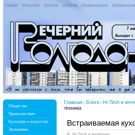
Главная
Карта сайта
Контакты
Редакция
Реклама в газете
Реклама на са
7 ав
Главная
Блоги
Hi-Tech и инт
Общество
техника
Происшествия
Встраиваемая кух
Культура и искусство
Экономика
Hi-Tech и интернет