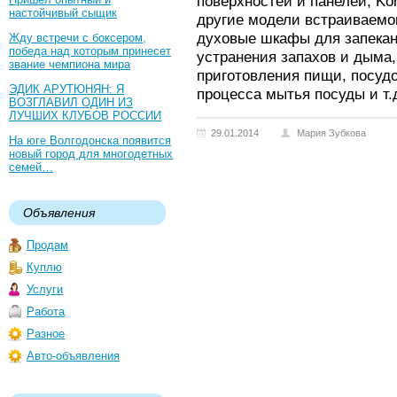
поверхностей и панелей, Kö
настойчивый сыщик
другие модели встраиваемог
духовые шкафы для запекан
Жду встречи с боксером,
победа над которым принесет
устранения запахов и дыма
звание чемпиона мира
приготовления пищи, посуд
ЭДИК АРУТЮНЯН: Я
процесса мытья посуды и т.
ВОЗГЛАВИЛ ОДИН ИЗ
ЛУЧШИХ КЛУБОВ РОССИИ
29.01.2014
Мария Зубкова
На юге Волгодонска появится
новый город для многодетных
семей…
Объявления
Продам
Куплю
Услуги
Работа
Разное
Авто-объявления