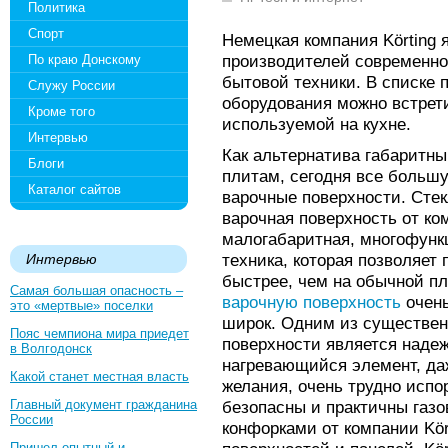
Политика
Спорт
Немецкая компания Körting
производителей современно
По краю Донскому
бытовой техники. В списке
Служу России
оборудования можно встрет
Кроме того
используемой на кухне.
Интервью
Как альтернатива габаритн
Блоги
плитам, сегодня все больш
Каталог сайтов
варочные поверхности. Сте
варочная поверхность от ком
малогабаритная, многофунк
техника, которая позволяет
Интервью
быстрее, чем на обычной пл
Самая большая опасность –
варочную поверхность
очень
это «мертвые» поселки
широк. Одним из существен
Пояс чемпиона мира приедет
поверхности является надеж
в Волгодонск
нагревающийся элемент, да
Какой станет местная власть
желания, очень трудно испо
Главный документ гражданина
безопасны и практичны газо
России
конфорками от компании Kö
Пришел опытный и