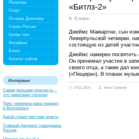
Политика
«Битлз-2»
Спорт
По краю Донскому
В мире
Служу России
Джеймс Маккартни, сын изв
Кроме того
Ливерпульской четверки, на
Интервью
состоящую из детей участни
Блоги
Джеймс намерен посвятить 
Каталог сайтов
Он принимал участие в зап
своего отца, а также дал ко
(«Пещера»). В планах музык
Интервью
24.01.2014
Илья Сувалов
Самая большая опасность –
это «мертвые» поселки
Пояс чемпиона мира приедет
в Волгодонск
Какой станет местная власть
Главный документ гражданина
России
Пришел опытный и