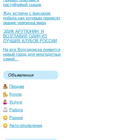
настойчивый сыщик
Жду встречи с боксером,
победа над которым принесет
звание чемпиона мира
ЭДИК АРУТЮНЯН: Я
ВОЗГЛАВИЛ ОДИН ИЗ
ЛУЧШИХ КЛУБОВ РОССИИ
На юге Волгодонска появится
новый город для многодетных
семей…
Объявления
Продам
Куплю
Услуги
Работа
Разное
Авто-объявления