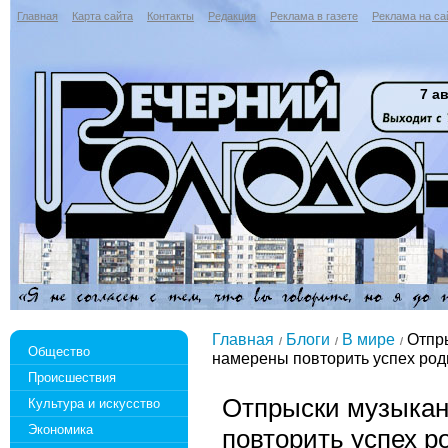
Главная
Карта сайта
Контакты
Редакция
Реклама в газете
Реклама на са
7 ав
Главная
Блоги
В мире
Отпры
Общество
намерены повторить успех род
Происшествия
Отпрыски музыкан
Культура и искусство
Экономика
повторить успех р