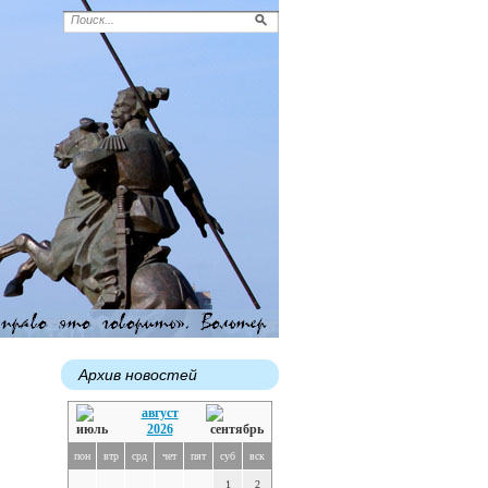
Архив новостей
август
2026
пон
втр
срд
чет
пят
суб
вск
1
2