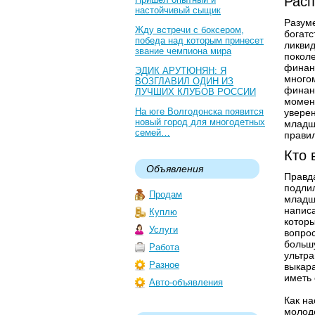
Расп
настойчивый сыщик
Разуме
Жду встречи с боксером,
богатс
победа над которым принесет
ликвид
звание чемпиона мира
покол
финанс
ЭДИК АРУТЮНЯН: Я
много
ВОЗГЛАВИЛ ОДИН ИЗ
финан
ЛУЧШИХ КЛУБОВ РОССИИ
момен
На юге Волгодонска появится
уверен
новый город для многодетных
младш
семей…
прави
Кто 
Объявления
Правда
подлил
Продам
младши
написа
Куплю
которы
Услуги
вопрос
большу
Работа
ультра
Разное
выкара
иметь 
Авто-объявления
Как на
молоде