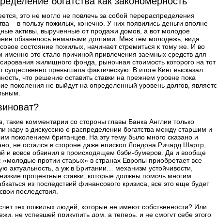
ределение богатства как закономерность
ется, это не могло не повлечь за собой перераспределения
тва – в пользу пожилых, конечно. У них появились деньги вполне
ные активы, вырученные от продажи домов, а вот молодое
ение обзавелось немалыми долгами. Меж тем молодежь, видя
овое состояние пожилых, начинает стремиться к тому же. И во
м именно это стало причиной привлечения заемных средств для
сирования жилищного фонда, рыночная стоимость которого на тот
т существенно превышала фактическую. В итоге Кинг высказал
ность, что решение оставить ставки на прежнем уровне пока
ие поколения не выйдут на определенный уровень долгов, являет
льным.
виноват?
, такие комментарии со стороны главы Банка Англии только
и жару в дискуссию о распределении богатства между старшим и
м поколением британцев. На эту тему было много сказано и
но, не остался в стороне даже епископ Лондона Ричард Шартр,
й и вовсе обвинил в происходящем бэби-бумеров. Да и вообще
 «молодые протии старых» в странах Европы приобретает все
ю актуальность, а уж в Британии… механизм устойчивости,
низкие процентные ставки, которые должны помочь многим
бкаться из последствий финансового кризиса, все это еще будет
свои последствия.
счет тех пожилых людей, которые не имеют собственности? Или
жи, не успевшей прикупить дом, а теперь, и не смогут себе этого