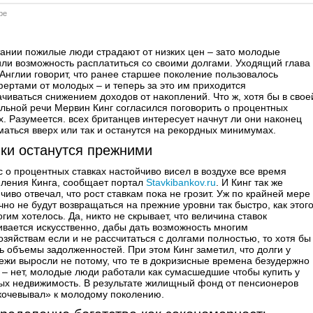
ре
ании пожилые люди страдают от низких цен – зато молодые
ли возможность расплатиться со своими долгами. Уходящий глава
Англии говорит, что ранее старшее поколение пользовалось
ертами от молодых – и теперь за это им приходится
чиваться снижением доходов от накоплений. Что ж, хотя бы в свое
льной речи Мервин Кинг согласился поговорить о процентных
х. Разумеется. всех британцев интересует начнут ли они наконец
аться вверх или так и останутся на рекордных минимумах.
ки останутся прежними
 о процентных ставках настойчиво висел в воздухе все время
пления Кинга, сообщает портал
Stavkibankov.ru
. И Кинг так же
чиво отвечал, что рост ставкам пока не грозит. Уж по крайней мере
чно не будут возвращаться на прежние уровни так быстро, как этог
гим хотелось. Да, никто не скрывает, что величина ставок
вается искусственно, дабы дать возможность многим
зяйствам если и не рассчитаться с долгами полностью, то хотя бы
ь объемы задолженностей. При этом Кинг заметил, что долги у
жи выросли не потому, что те в докризисные времена безудержно
 – нет, молодые люди работали как сумасшедшие чтобы купить у
ых недвижимость. В результате жилищный фонд от пенсионеров
кочевывал» к молодому поколению.