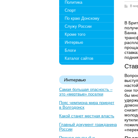
Политика
В ми
Спорт
По краю Донскому
В Брит
Служу России
получи
Банка 
Кроме того
трансф
Интервью
распла
проща
Блоги
ставка
подним
Каталог сайтов
Став
Вопрос
Интервью
высту
настой
Самая большая опасность –
они то
это «мертвые» поселки
бы мно
удержи
Пояс чемпиона мира приедет
домохо
в Волгодонск
снизит
молоде
Какой станет местная власть
кутили
Главный документ гражданина
пожил
России
«пере
Пришел опытный и