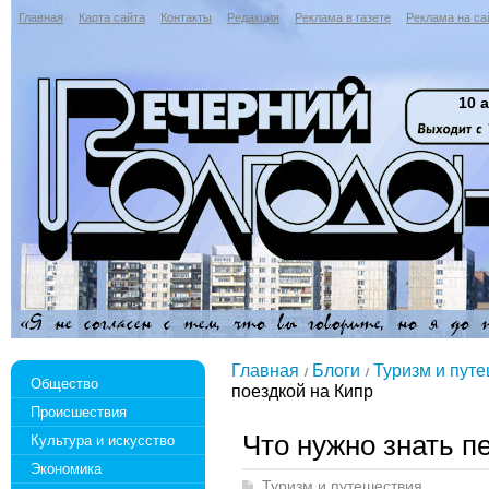
Главная
Карта сайта
Контакты
Редакция
Реклама в газете
Реклама на са
10 а
Главная
Блоги
Туризм и пут
Общество
поездкой на Кипр
Происшествия
Что нужно знать п
Культура и искусство
Экономика
Туризм и путешествия