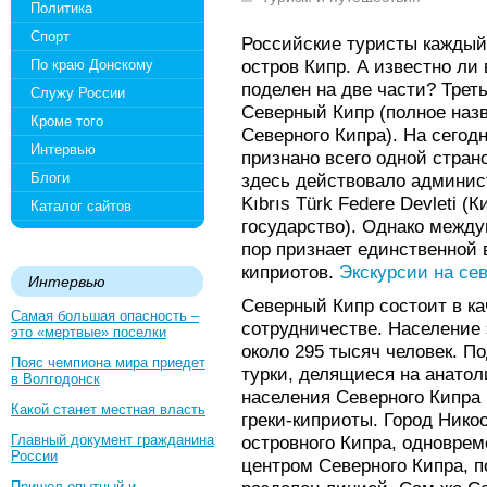
Политика
Спорт
Российские туристы каждый
остров Кипр. А известно ли
По краю Донскому
поделен на две части? Трет
Служу России
Северный Кипр (полное назв
Кроме того
Северного Кипра). На сегод
Интервью
признано всего одной страно
Блоги
здесь действовало админис
Kıbrıs Türk Federe Devleti 
Каталог сайтов
государство). Однако межд
пор признает единственной 
киприотов.
Экскурсии на се
Интервью
Северный Кипр состоит в к
Самая большая опасность –
сотрудничестве. Население 
это «мертвые» поселки
около 295 тысяч человек. 
Пояс чемпиона мира приедет
турки, делящиеся на анатол
в Волгодонск
населения Северного Кипра
Какой станет местная власть
греки-киприоты. Город Нико
Главный документ гражданина
островного Кипра, одновре
России
центром Северного Кипра, п
Пришел опытный и