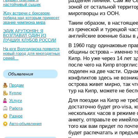
разделен линией. Сам же С
настойчивый сыщик
зоной от остальной террито
миротворцы из ООН.
Жду встречи с боксером,
победа над которым принесет
Таким образом, в настояще
звание чемпиона мира
из греческой и турецкой ча
ЭДИК АРУТЮНЯН: Я
английские военные базы в
ВОЗГЛАВИЛ ОДИН ИЗ
ЛУЧШИХ КЛУБОВ РОССИИ
В 1960 году одинаковые пра
На юге Волгодонска появится
общины острова – именно т
новый город для многодетных
Кипр. Но уже через 14 лет з
семей…
после чего на Кипр вторглис
поделен на две части. Одн
Объявления
конфликтов здесь не возник
острова живет мирно, так ч
Продам
тур на Кипр, можете не бесп
Куплю
Для поездки на Кипр не тре
Услуги
достаточно будет pro-visa,
Работа
нескольких часов в режиме
Разное
анкету, отправьте ее имейло
Авто-объявления
того как вам придет по почт
будет распечатать и предъя