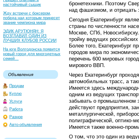
бронетехники. Поэтому Свер
настойчивый сыщик
над фашизмом, и отрицать 
Жду встречи с боксером,
победа над которым принесет
Сегодня Екатеринбург явля
звание чемпиона мира
страны по численности насе
ЭДИК АРУТЮНЯН: Я
Москве, СПб, Новосибирску.
ВОЗГЛАВИЛ ОДИН ИЗ
тройку ведущих российски
ЛУЧШИХ КЛУБОВ РОССИИ
Более того, Екатеринбург п
На юге Волгодонска появится
городов мира по экономичес
новый город для многодетных
перечень 600 мировых город
семей…
мирового ВВП.
Через Екатеринбург проход
Объявления
автомобильных трасс, а так
Продам
Имеется здесь международны
Куплю
одним из ведущих транспор
забывать о промышленном з
Услуги
действуют предприятия, за
Работа
металлургической, приборос
Разное
полиграфической, оптико-м
Авто-объявления
Имеется также военно-пром
О том, что это один из ве