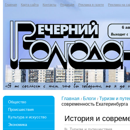
Главная
Карта сайта
Контакты
Редакция
Реклама в газете
Реклама на са
6 ав
Главная
Блоги
Туризм и пут
Общество
современность Екатеринбурга
Происшествия
История и соврем
Культура и искусство
Экономика
Туризм и путешествия