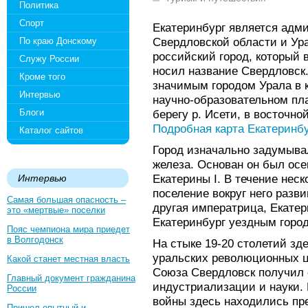
Политика
Спорт
Екатеринбург является адм
Свердловской области и Ура
По краю Донскому
российский город, который в
Служу России
носил название Свердловск.
Кроме того
значимым городом Урала в 
Интервью
научно-образовательном пла
Блоги
берегу р. Исети, в восточно
Подробная карта Екатеринб
Каталог сайтов
Город изначально задумывал
железа. Основан он был осе
Екатерины I. В течение неск
Интервью
поселение вокруг него разви
Самая большая опасность –
другая императрица, Екатер
это «мертвые» поселки
Екатеринбург уездным горо
Пояс чемпиона мира приедет
в Волгодонск
На стыке 19-20 столетий зд
уральских революционных ц
Какой станет местная власть
Союза Свердловск получил 
Главный документ гражданина
индустриализации и науки.
России
войны здесь находились пр
Пришел опытный и