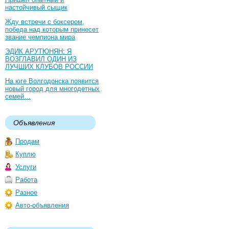
настойчивый сыщик
Жду встречи с боксером,
победа над которым принесет
звание чемпиона мира
ЭДИК АРУТЮНЯН: Я
ВОЗГЛАВИЛ ОДИН ИЗ
ЛУЧШИХ КЛУБОВ РОССИИ
На юге Волгодонска появится
новый город для многодетных
семей…
Объявления
Продам
Куплю
Услуги
Работа
Разное
Авто-объявления