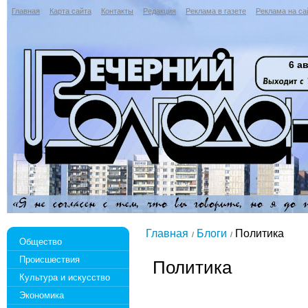
Главная
Карта сайта
Контакты
Редакция
Реклама в газете
Реклама на са
6 ав
Главная
Блоги
Политика
Общество
Происшествия
Политика
Культура и искусство
Экономика