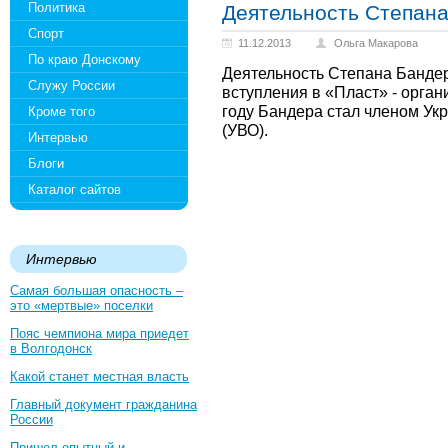
Политика
Деятельность Степан
Спорт
11.12.2013
Ольга Макарова
По краю Донскому
Деятельность Степана Бандер
Служу России
вступления в «Пласт» - орган
году Бандера стал членом Ук
Кроме того
(УВО).
Интервью
Блоги
Каталог сайтов
Интервью
Самая большая опасность –
это «мертвые» поселки
Пояс чемпиона мира приедет
в Волгодонск
Какой станет местная власть
Главный документ гражданина
России
Пришел опытный и