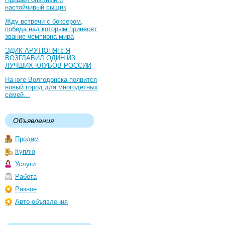
настойчивый сыщик
Жду встречи с боксером,
победа над которым принесет
звание чемпиона мира
ЭДИК АРУТЮНЯН: Я
ВОЗГЛАВИЛ ОДИН ИЗ
ЛУЧШИХ КЛУБОВ РОССИИ
На юге Волгодонска появится
новый город для многодетных
семей…
Объявления
Продам
Куплю
Услуги
Работа
Разное
Авто-объявления