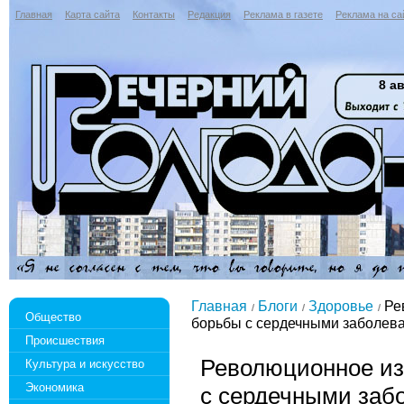
Главная
Карта сайта
Контакты
Редакция
Реклама в газете
Реклама на са
8 ав
Главная
Блоги
Здоровье
Ре
Общество
борьбы с сердечными заболев
Происшествия
Революционное из
Культура и искусство
Экономика
с сердечными заб