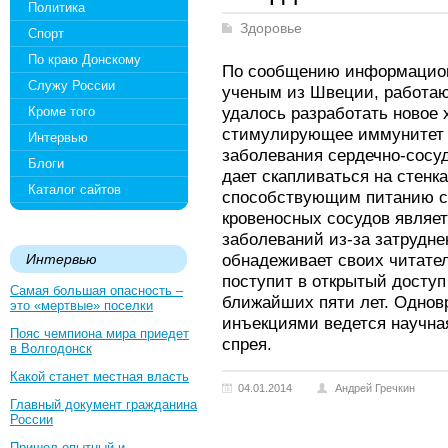
Политика
Здоровье
Спорт
По краю Донскому
По сообщению информацион
Служу России
ученым из Швеции, работаю
удалось разработать новое 
Кроме того
стимулирующее иммунитет 
Интервью
заболевания сердечно-сосу
Блоги
дает скапливаться на стенк
Каталог сайтов
способствующим питанию с
кровеносных сосудов являе
заболеваний из-за затруднен
обнадеживает своих читател
Интервью
поступит в открытый доступ
Самая большая опасность –
ближайших пяти лет. Однов
это «мертвые» поселки
инъекциями ведется научная
Пояс чемпиона мира приедет
спрея.
в Волгодонск
Какой станет местная власть
04.01.2014
Андрей Гречкин
Главный документ гражданина
России
Пришел опытный и