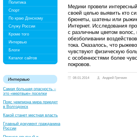
Политика
Медики провели интересный
Спорт
своей целью выявить кто си
По краю Донскому
брюнеты, шатены или рыжи
Интернет. Исследования пр
Служу России
с различным цветом волос,
Кроме того
обезболивании воздействов
Интервью
тока. Оказалось, что рыжев
Блоги
чувствуют физическую боль
с особенностями более чув
Каталог сайтов
покровов.
08.01.2014
Андрей Гречкин
Интервью
Самая большая опасность –
это «мертвые» поселки
Пояс чемпиона мира приедет
в Волгодонск
Какой станет местная власть
Главный документ гражданина
России
Пришел опытный и