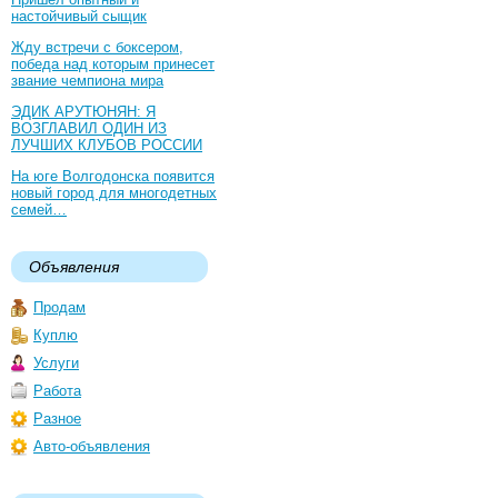
настойчивый сыщик
Жду встречи с боксером,
победа над которым принесет
звание чемпиона мира
ЭДИК АРУТЮНЯН: Я
ВОЗГЛАВИЛ ОДИН ИЗ
ЛУЧШИХ КЛУБОВ РОССИИ
На юге Волгодонска появится
новый город для многодетных
семей…
Объявления
Продам
Куплю
Услуги
Работа
Разное
Авто-объявления