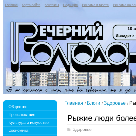
Главная
Карта сайта
Контакты
Редакция
Реклама в газете
Реклама на са
10 а
Главная
Блоги
Здоровье
Ры
Общество
Происшествия
Рыжие люди боле
Культура и искусство
Здоровье
Экономика