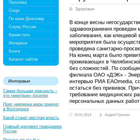
Политика
Здоровье
Спорт
По краю Донскому
В конце весны негосударст
Служу России
здравоохранения проведен м
заболевания, как клещевой
Кроме того
мероприятия была осуществ
Интервью
проведена санитарно-просве
Блоги
На конец марта было привит
Каталог сайтов
проживающих в Челябинской
без сложностей. По сообще
филиала ОАО «ДЭК» - Энерг
интервью РИА ЕАОmedia, со
Интервью
остаться без прививок. Пр
Самая большая опасность –
требование медицинских ра
это «мертвые» поселки
персональных данных работ
Пояс чемпиона мира приедет
в Волгодонск
16.01.2014
Андрей Гречкин
Какой станет местная власть
Главный документ гражданина
России
Пришел опытный и