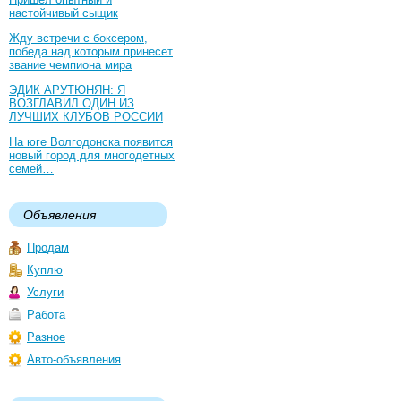
настойчивый сыщик
Жду встречи с боксером,
победа над которым принесет
звание чемпиона мира
ЭДИК АРУТЮНЯН: Я
ВОЗГЛАВИЛ ОДИН ИЗ
ЛУЧШИХ КЛУБОВ РОССИИ
На юге Волгодонска появится
новый город для многодетных
семей…
Объявления
Продам
Куплю
Услуги
Работа
Разное
Авто-объявления