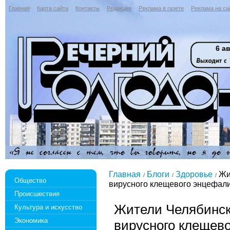
Главная
Карта сайта
Контакты
Редакция
Реклама в газете
Реклама на са
6 ав
Главная
Блоги
Здоровье
Жит
Общество
вирусного клещевого энцефал
Происшествия
Жители Челябинск
Культура и искусство
Экономика
вирусного клещев