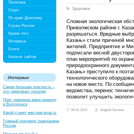
Политика
Здоровье
Спорт
По краю Донскому
Сложная экологическая обс
Служу России
Приволжском районе г. Каза
разрешаться. Вредные выб
Кроме того
Казань» стали причиной мн
Интервью
жителей. Предприятие и Ми
Блоги
подписали весной двусторо
Каталог сайтов
план мероприятий по охран
природоохранного докумен
Казань» приступило к поэта
технологического оборудов
Интервью
на новое место. По сообще
Самая большая опасность –
ведомства, перенос техниче
это «мертвые» поселки
позволит улучшить экологич
Пояс чемпиона мира приедет
в Волгодонск
06.01.2014
Андрей Гречкин
Какой станет местная власть
Главный документ гражданина
России
Пришел опытный и