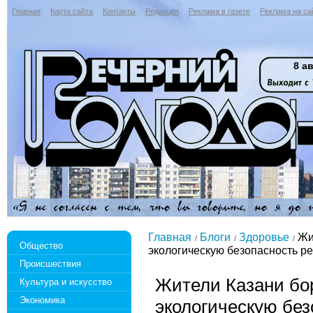
Главная
Карта сайта
Контакты
Редакция
Реклама в газете
Реклама на са
8 ав
Главная
Блоги
Здоровье
Жит
Общество
экологическую безопасность р
Происшествия
Жители Казани бо
Культура и искусство
Экономика
экологическую без