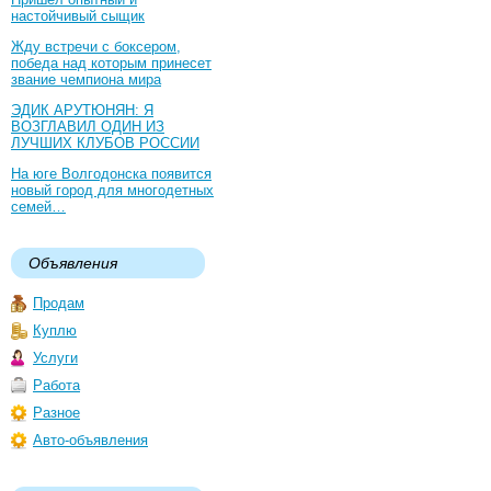
настойчивый сыщик
Жду встречи с боксером,
победа над которым принесет
звание чемпиона мира
ЭДИК АРУТЮНЯН: Я
ВОЗГЛАВИЛ ОДИН ИЗ
ЛУЧШИХ КЛУБОВ РОССИИ
На юге Волгодонска появится
новый город для многодетных
семей…
Объявления
Продам
Куплю
Услуги
Работа
Разное
Авто-объявления