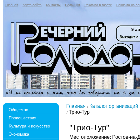
Главная
Карта сайта
Контакты
Редакция
Реклама в газете
Реклама на са
9 ав
Главная
Каталог организаций
Общество
Трио-Тур
Происшествия
"Трио-Тур"
Культура и искусство
Экономика
Местоположение: Ростов-на-Дон