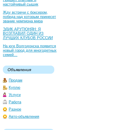
настойчивый сыщик
Жду встречи с боксером,
победа над которым принесет
звание чемпиона мира
ЭДИК АРУТЮНЯН: Я
ВОЗГЛАВИЛ ОДИН ИЗ
ЛУЧШИХ КЛУБОВ РОССИИ
На юге Волгодонска появится
новый город для многодетных
семей…
Объявления
Продам
Куплю
Услуги
Работа
Разное
Авто-объявления