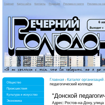
Главная
Карта сайта
Контакты
Редакция
Реклама в газете
Реклама на са
6 ав
Главная
Каталог организаций
Общество
педагогический колледж
Происшествия
"Донской педагоги
Культура и искусство
Экономика
Адрес: Ростов-на-Дону, улица