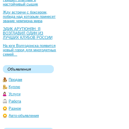
настойчивый сыщик
Жду встречи с боксером,
победа над которым принесет
звание чемпиона мира
ЭДИК АРУТЮНЯН: Я
ВОЗГЛАВИЛ ОДИН ИЗ
ЛУЧШИХ КЛУБОВ РОССИИ
На юге Волгодонска появится
новый город для многодетных
семей…
Объявления
Продам
Куплю
Услуги
Работа
Разное
Авто-объявления