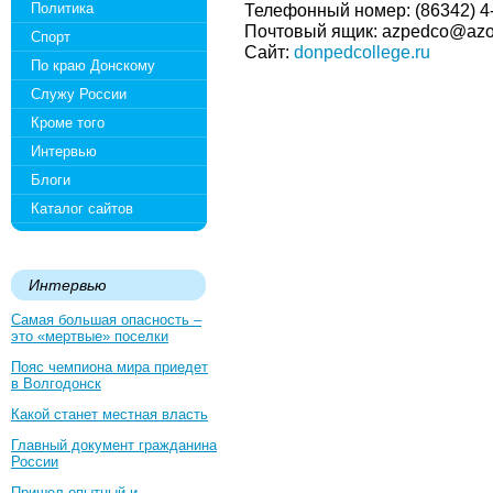
Политика
Телефонный номер: (86342) 4
Почтовый ящик: azpedco@azo
Спорт
Сайт:
donpedcollege.ru
По краю Донскому
Служу России
Кроме того
Интервью
Блоги
Каталог сайтов
Интервью
Самая большая опасность –
это «мертвые» поселки
Пояс чемпиона мира приедет
в Волгодонск
Какой станет местная власть
Главный документ гражданина
России
Пришел опытный и