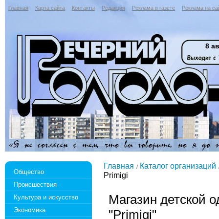
Главная
Карта сайта
Контакты
Редакция
Реклама в газете
Реклама на са
8 ав
Главная
Каталог организаций
Общество
Primigi
Происшествия
Магазин детской о
Культура и искусство
Экономика
"Primigi"