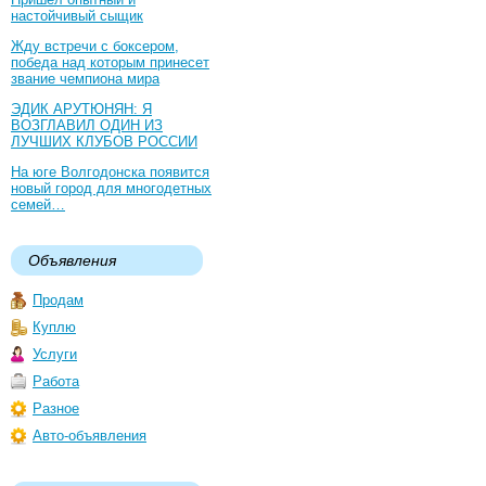
настойчивый сыщик
Жду встречи с боксером,
победа над которым принесет
звание чемпиона мира
ЭДИК АРУТЮНЯН: Я
ВОЗГЛАВИЛ ОДИН ИЗ
ЛУЧШИХ КЛУБОВ РОССИИ
На юге Волгодонска появится
новый город для многодетных
семей…
Объявления
Продам
Куплю
Услуги
Работа
Разное
Авто-объявления