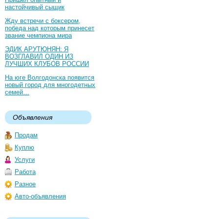
настойчивый сыщик
Жду встречи с боксером,
победа над которым принесет
звание чемпиона мира
ЭДИК АРУТЮНЯН: Я
ВОЗГЛАВИЛ ОДИН ИЗ
ЛУЧШИХ КЛУБОВ РОССИИ
На юге Волгодонска появится
новый город для многодетных
семей…
Объявления
Продам
Куплю
Услуги
Работа
Разное
Авто-объявления