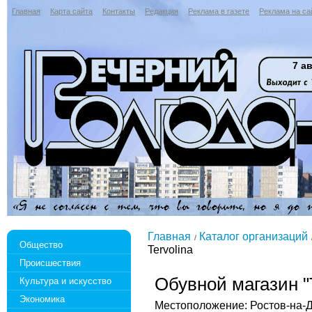
Главная
Карта сайта
Контакты
Редакция
Реклама в газете
Реклама на са
7 ав
Главная
Каталог организаций
Общество
Tervolina
Происшествия
Обувной магазин "T
Культура и искусство
Экономика
Местоположение: Ростов-на-До