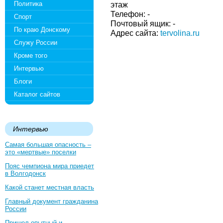
Политика
этаж
Телефон: -
Спорт
Почтовый ящик: -
По краю Донскому
Адрес сайта:
tervolina.ru
Служу России
Кроме того
Интервью
Блоги
Каталог сайтов
Интервью
Самая большая опасность –
это «мертвые» поселки
Пояс чемпиона мира приедет
в Волгодонск
Какой станет местная власть
Главный документ гражданина
России
Пришел опытный и