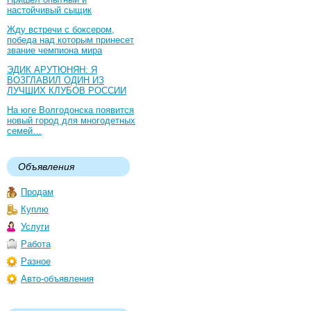
настойчивый сыщик
Жду встречи с боксером,
победа над которым принесет
звание чемпиона мира
ЭДИК АРУТЮНЯН: Я
ВОЗГЛАВИЛ ОДИН ИЗ
ЛУЧШИХ КЛУБОВ РОССИИ
На юге Волгодонска появится
новый город для многодетных
семей…
Объявления
Продам
Куплю
Услуги
Работа
Разное
Авто-объявления