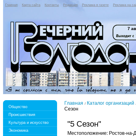
Главная
Карта сайта
Контакты
Редакция
Реклама в газете
Реклама на са
7 ав
Главная
Каталог организаций
Общество
Сезон
Происшествия
"5 Сезон"
Культура и искусство
Экономика
Местоположение: Ростов-на-До