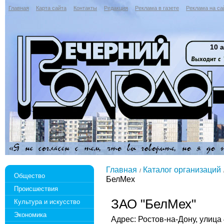
Главная
Карта сайта
Контакты
Редакция
Реклама в газете
Реклама на са
10 а
Главная
Каталог организаций
Общество
БелМех
Происшествия
ЗАО "БелМех"
Культура и искусство
Экономика
Адрес: Ростов-на-Дону, улица 