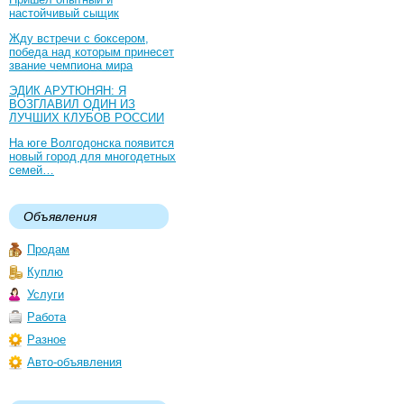
настойчивый сыщик
Жду встречи с боксером,
победа над которым принесет
звание чемпиона мира
ЭДИК АРУТЮНЯН: Я
ВОЗГЛАВИЛ ОДИН ИЗ
ЛУЧШИХ КЛУБОВ РОССИИ
На юге Волгодонска появится
новый город для многодетных
семей…
Объявления
Продам
Куплю
Услуги
Работа
Разное
Авто-объявления