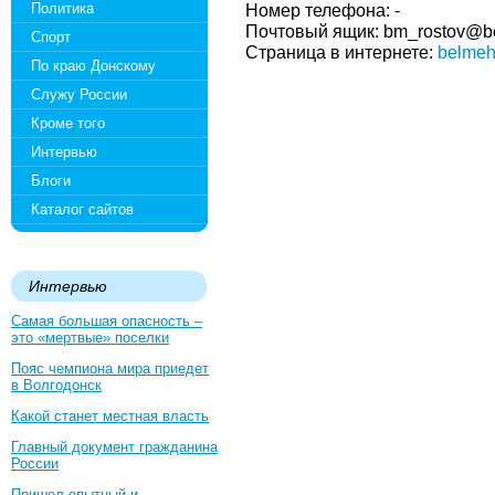
Политика
Номер телефона: -
Почтовый ящик: bm_rostov@b
Спорт
Страница в интернете:
belmeh
По краю Донскому
Служу России
Кроме того
Интервью
Блоги
Каталог сайтов
Интервью
Самая большая опасность –
это «мертвые» поселки
Пояс чемпиона мира приедет
в Волгодонск
Какой станет местная власть
Главный документ гражданина
России
Пришел опытный и