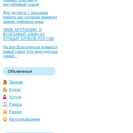
настойчивый сыщик
Жду встречи с боксером,
победа над которым принесет
звание чемпиона мира
ЭДИК АРУТЮНЯН: Я
ВОЗГЛАВИЛ ОДИН ИЗ
ЛУЧШИХ КЛУБОВ РОССИИ
На юге Волгодонска появится
новый город для многодетных
семей…
Объявления
Продам
Куплю
Услуги
Работа
Разное
Авто-объявления