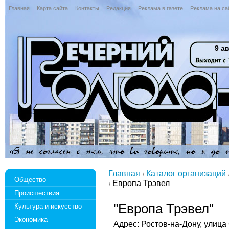
Главная
Карта сайта
Контакты
Редакция
Реклама в газете
Реклама на са
9 ав
Главная
Каталог организаций
Общество
Европа Трэвел
Происшествия
"Европа Трэвел"
Культура и искусство
Экономика
Адрес: Ростов-на-Дону, улица