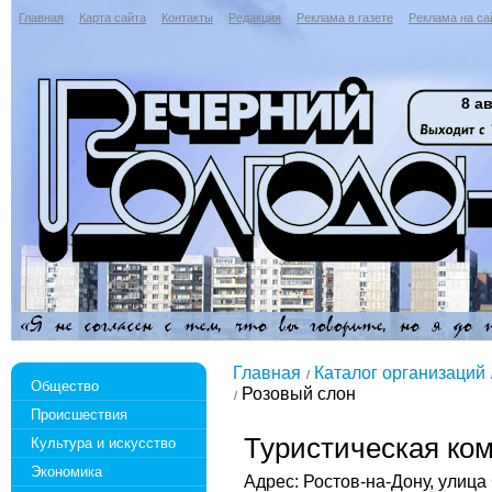
Главная
Карта сайта
Контакты
Редакция
Реклама в газете
Реклама на са
8 ав
Главная
Каталог организаций
Общество
Розовый слон
Происшествия
Туристическая ком
Культура и искусство
Экономика
Адрес: Ростов-на-Дону, улица С