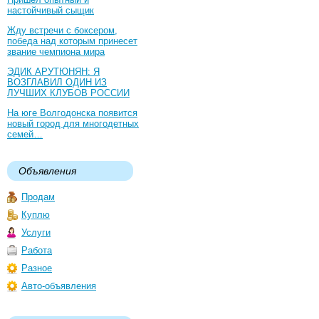
настойчивый сыщик
Жду встречи с боксером,
победа над которым принесет
звание чемпиона мира
ЭДИК АРУТЮНЯН: Я
ВОЗГЛАВИЛ ОДИН ИЗ
ЛУЧШИХ КЛУБОВ РОССИИ
На юге Волгодонска появится
новый город для многодетных
семей…
Объявления
Продам
Куплю
Услуги
Работа
Разное
Авто-объявления