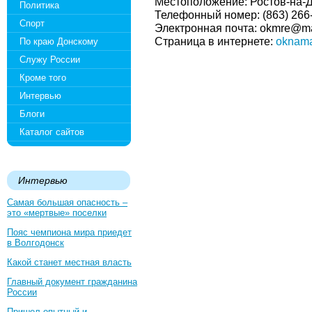
Местоположение: Ростов-на-До
Политика
Телефонный номер: (863) 266-
Спорт
Электронная почта: okmre@ma
Страница в интернете:
oknama
По краю Донскому
Служу России
Кроме того
Интервью
Блоги
Каталог сайтов
Интервью
Самая большая опасность –
это «мертвые» поселки
Пояс чемпиона мира приедет
в Волгодонск
Какой станет местная власть
Главный документ гражданина
России
Пришел опытный и