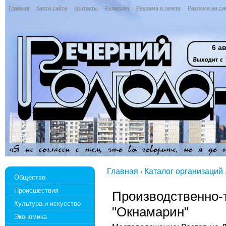
Главная
Карта сайта
Контакты
Редакция
Реклама в газете
Реклама на са
6 ав
Главная
Каталог организаций
Общество
Происшествия
Производственно-
Культура и искусство
"Окнамарин"
Экономика