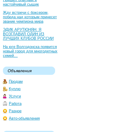
настойчивый сыщик
Жду встречи с боксером,
победа над которым принесет
звание чемпиона мира
ЭДИК АРУТЮНЯН: Я
ВОЗГЛАВИЛ ОДИН ИЗ
ЛУЧШИХ КЛУБОВ РОССИИ
На юге Волгодонска появится
новый город для многодетных
семей…
Объявления
Продам
Куплю
Услуги
Работа
Разное
Авто-объявления