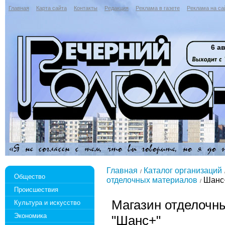
Главная
Карта сайта
Контакты
Редакция
Реклама в газете
Реклама на са
6 ав
Главная
Каталог организаций
Общество
отделочных материалов
Шанс
Происшествия
Магазин отделочн
Культура и искусство
Экономика
"Шанс+"