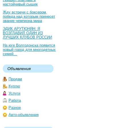
настойчивый сыщик
Жду встречи с боксером,
победа над которым принесет
звание чемпиона мира
ЭДИК АРУТЮНЯН: Я
ВОЗГЛАВИЛ ОДИН ИЗ
ЛУЧШИХ КЛУБОВ РОССИИ
На юге Волгодонска появится
новый город для многодетных
семей…
Объявления
Продам
Куплю
Услуги
Работа
Разное
Авто-объявления