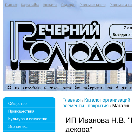
Главная
Карта сайта
Контакты
Редакция
Реклама в газете
Реклама на са
7 ав
Главная
Каталог организаций
Общество
элементы , покрытия
Магазин 
Происшествия
ИП Иванова Н.В. "
Культура и искусство
Экономика
декора"