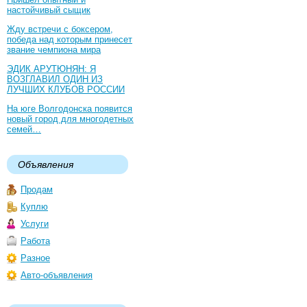
настойчивый сыщик
Жду встречи с боксером,
победа над которым принесет
звание чемпиона мира
ЭДИК АРУТЮНЯН: Я
ВОЗГЛАВИЛ ОДИН ИЗ
ЛУЧШИХ КЛУБОВ РОССИИ
На юге Волгодонска появится
новый город для многодетных
семей…
Объявления
Продам
Куплю
Услуги
Работа
Разное
Авто-объявления