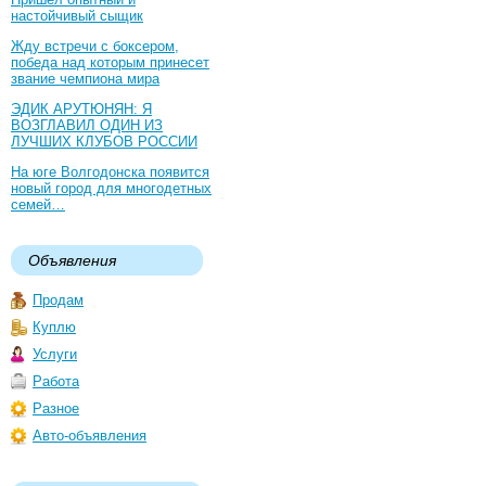
настойчивый сыщик
Жду встречи с боксером,
победа над которым принесет
звание чемпиона мира
ЭДИК АРУТЮНЯН: Я
ВОЗГЛАВИЛ ОДИН ИЗ
ЛУЧШИХ КЛУБОВ РОССИИ
На юге Волгодонска появится
новый город для многодетных
семей…
Объявления
Продам
Куплю
Услуги
Работа
Разное
Авто-объявления