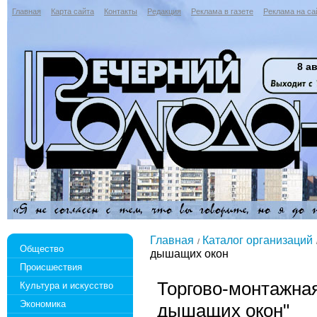
Главная
Карта сайта
Контакты
Редакция
Реклама в газете
Реклама на са
8 ав
Главная
Каталог организаций
Общество
дышащих окон
Происшествия
Торгово-монтажна
Культура и искусство
Экономика
дышащих окон"