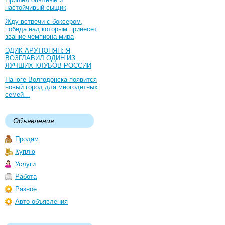
настойчивый сыщик
Жду встречи с боксером,
победа над которым принесет
звание чемпиона мира
ЭДИК АРУТЮНЯН: Я
ВОЗГЛАВИЛ ОДИН ИЗ
ЛУЧШИХ КЛУБОВ РОССИИ
На юге Волгодонска появится
новый город для многодетных
семей…
Объявления
Продам
Куплю
Услуги
Работа
Разное
Авто-объявления