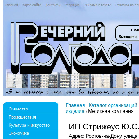
Главная
Карта сайта
Контакты
Редакция
Реклама в газете
Реклама на са
7 ав
Главная
Каталог организаций
Общество
изделия
Метизная компания
Происшествия
ИП Стрижеус Ю.С.
Культура и искусство
Экономика
Адрес: Ростов-на-Дону, улица