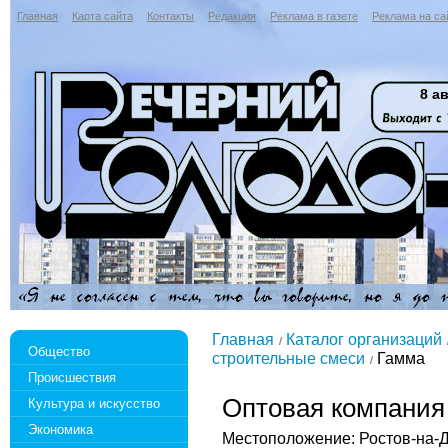
Главная
Карта сайта
Контакты
Редакция
Реклама в газете
Реклама на са
8 ав
Главная
Каталог организаций
Общество
строительные смеси
Гамма
Происшествия
Оптовая компания
Культура и искусство
Экономика
Местоположение: Ростов-на-Дон