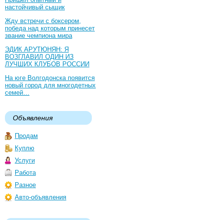
настойчивый сыщик
Жду встречи с боксером,
победа над которым принесет
звание чемпиона мира
ЭДИК АРУТЮНЯН: Я
ВОЗГЛАВИЛ ОДИН ИЗ
ЛУЧШИХ КЛУБОВ РОССИИ
На юге Волгодонска появится
новый город для многодетных
семей…
Объявления
Продам
Куплю
Услуги
Работа
Разное
Авто-объявления