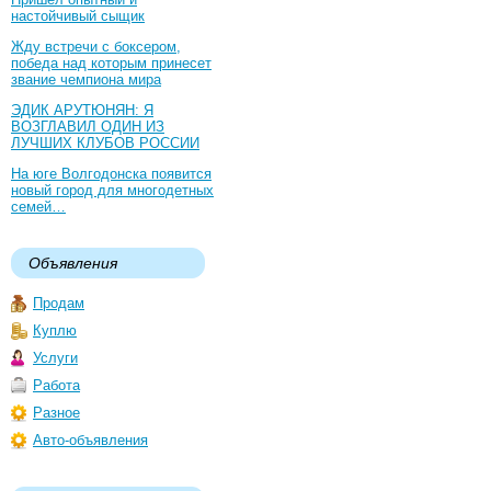
настойчивый сыщик
Жду встречи с боксером,
победа над которым принесет
звание чемпиона мира
ЭДИК АРУТЮНЯН: Я
ВОЗГЛАВИЛ ОДИН ИЗ
ЛУЧШИХ КЛУБОВ РОССИИ
На юге Волгодонска появится
новый город для многодетных
семей…
Объявления
Продам
Куплю
Услуги
Работа
Разное
Авто-объявления