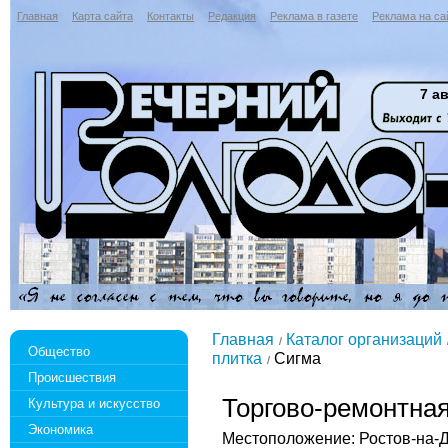
Главная
Карта сайта
Контакты
Редакция
Реклама в газете
Реклама на са
7 ав
Главная
Каталог организаций
Общество
плитка
Сигма
Происшествия
Торгово-ремонтна
Культура и искусство
Экономика
Местоположение: Ростов-на-Д