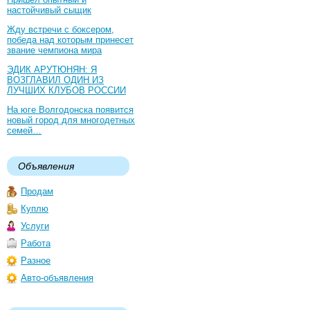
настойчивый сыщик
Жду встречи с боксером,
победа над которым принесет
звание чемпиона мира
ЭДИК АРУТЮНЯН: Я
ВОЗГЛАВИЛ ОДИН ИЗ
ЛУЧШИХ КЛУБОВ РОССИИ
На юге Волгодонска появится
новый город для многодетных
семей…
Объявления
Продам
Куплю
Услуги
Работа
Разное
Авто-объявления