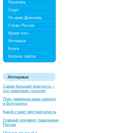
Политика
Спорт
По краю Донскому
Служу России
Кроме того
Интервью
Блоги
Каталог сайтов
Интервью
Самая большая опасность –
это «мертвые» поселки
Пояс чемпиона мира приедет
в Волгодонск
Какой станет местная власть
Главный документ гражданина
России
Пришел опытный и