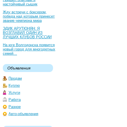
настойчивый сыщик
Жду встречи с боксером,
победа над которым принесет
звание чемпиона мира
ЭДИК АРУТЮНЯН: Я
ВОЗГЛАВИЛ ОДИН ИЗ
ЛУЧШИХ КЛУБОВ РОССИИ
На юге Волгодонска появится
новый город для многодетных
семей…
Объявления
Продам
Куплю
Услуги
Работа
Разное
Авто-объявления