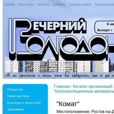
Главная
Карта сайта
Контакты
Редакция
Реклама в газете
Реклама на са
6 ав
Главная
Каталог организаций
Общество
Теплоизоляционные материал
Происшествия
"Комат"
Культура и искусство
Экономика
Местоположение: Ростов-на-Дон