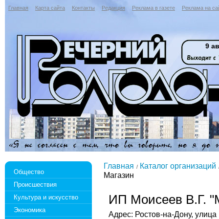
Главная
Карта сайта
Контакты
Редакция
Реклама в газете
Реклама на са
9 ав
Главная
Каталог организаций
Общество
Магазин
Происшествия
ИП Моисеев В.Г. "
Культура и искусство
Экономика
Адрес: Ростов-на-Дону, улица