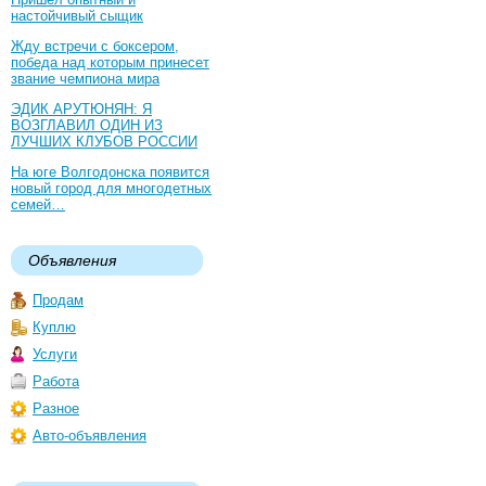
настойчивый сыщик
Жду встречи с боксером,
победа над которым принесет
звание чемпиона мира
ЭДИК АРУТЮНЯН: Я
ВОЗГЛАВИЛ ОДИН ИЗ
ЛУЧШИХ КЛУБОВ РОССИИ
На юге Волгодонска появится
новый город для многодетных
семей…
Объявления
Продам
Куплю
Услуги
Работа
Разное
Авто-объявления