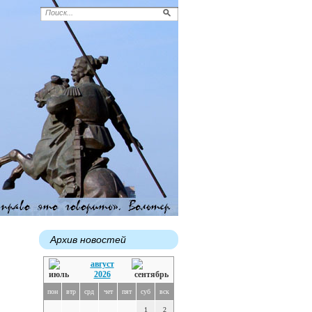
Архив новостей
август
2026
пон
втр
срд
чет
пят
суб
вск
1
2