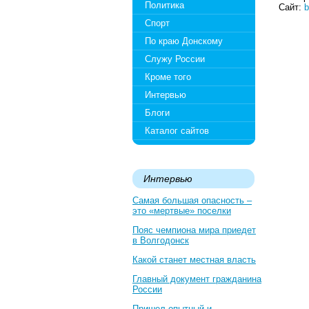
Политика
Сайт:
b
Спорт
По краю Донскому
Служу России
Кроме того
Интервью
Блоги
Каталог сайтов
Интервью
Самая большая опасность –
это «мертвые» поселки
Пояс чемпиона мира приедет
в Волгодонск
Какой станет местная власть
Главный документ гражданина
России
Пришел опытный и