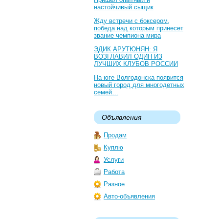
настойчивый сыщик
Жду встречи с боксером,
победа над которым принесет
звание чемпиона мира
ЭДИК АРУТЮНЯН: Я
ВОЗГЛАВИЛ ОДИН ИЗ
ЛУЧШИХ КЛУБОВ РОССИИ
На юге Волгодонска появится
новый город для многодетных
семей…
Объявления
Продам
Куплю
Услуги
Работа
Разное
Авто-объявления