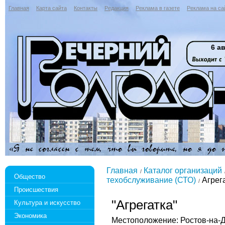
Главная
Карта сайта
Контакты
Редакция
Реклама в газете
Реклама на са
6 ав
Главная
Каталог организаций
Общество
техобслуживание (СТО)
Агрег
Происшествия
"Агрегатка"
Культура и искусство
Экономика
Местоположение: Ростов-на-До