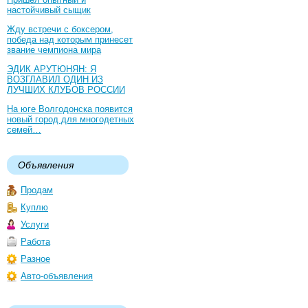
настойчивый сыщик
Жду встречи с боксером,
победа над которым принесет
звание чемпиона мира
ЭДИК АРУТЮНЯН: Я
ВОЗГЛАВИЛ ОДИН ИЗ
ЛУЧШИХ КЛУБОВ РОССИИ
На юге Волгодонска появится
новый город для многодетных
семей…
Объявления
Продам
Куплю
Услуги
Работа
Разное
Авто-объявления