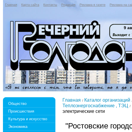
Главная
Карта сайта
Контакты
Редакция
Реклама в газете
Реклама на са
9 ав
Главная
Каталог организаций
Общество
Теплоэнергоснабжение , ТЭЦ
электрические сети
Происшествия
Культура и искусство
"Ростовские город
Экономика