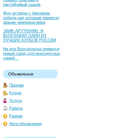
настойчивый сыщик
Жду встречи с боксером,
победа над которым принесет
звание чемпиона мира
ЭДИК АРУТЮНЯН: Я
ВОЗГЛАВИЛ ОДИН ИЗ
ЛУЧШИХ КЛУБОВ РОССИИ
На юге Волгодонска появится
новый город для многодетных
семей…
Объявления
Продам
Куплю
Услуги
Работа
Разное
Авто-объявления