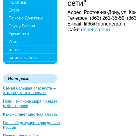
сети"
Политика
Спорт
Адрес: Ростов-на-Дону, ул. Кр
Телефон: (863) 261-35-59, (86
По краю Донскому
E-mail: fil66@donenergo.ru
Служу России
Сайт:
donenergo.ru
Кроме того
Интервью
Блоги
Каталог сайтов
Интервью
Самая большая опасность –
это «мертвые» поселки
Пояс чемпиона мира приедет
в Волгодонск
Какой станет местная власть
Главный документ гражданина
России
Пришел опытный и