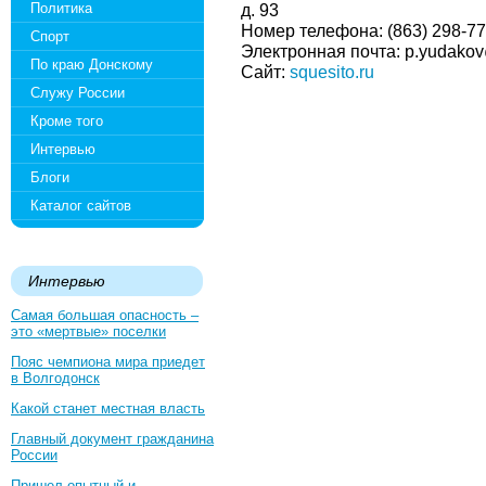
Политика
д. 93
Номер телефона: (863) 298-77
Спорт
Электронная почта: p.yudakov
По краю Донскому
Сайт:
squesito.ru
Служу России
Кроме того
Интервью
Блоги
Каталог сайтов
Интервью
Самая большая опасность –
это «мертвые» поселки
Пояс чемпиона мира приедет
в Волгодонск
Какой станет местная власть
Главный документ гражданина
России
Пришел опытный и