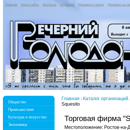
Главная
Карта сайта
Контакты
Редакция
Реклама в газете
Реклама на са
8 ав
Главная
Каталог организаций
Общество
Squesito
Происшествия
Торговая фирма "S
Культура и искусство
Экономика
Местоположение: Ростов-на-Д