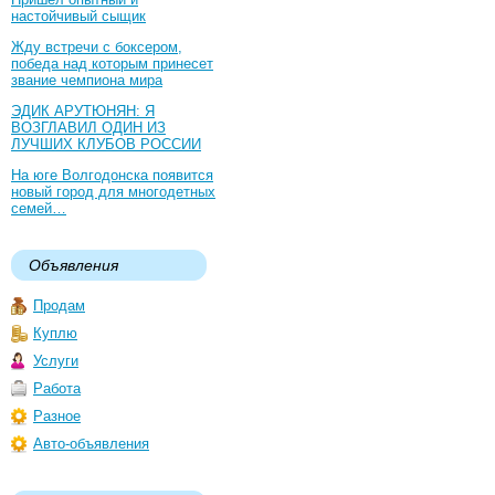
настойчивый сыщик
Жду встречи с боксером,
победа над которым принесет
звание чемпиона мира
ЭДИК АРУТЮНЯН: Я
ВОЗГЛАВИЛ ОДИН ИЗ
ЛУЧШИХ КЛУБОВ РОССИИ
На юге Волгодонска появится
новый город для многодетных
семей…
Объявления
Продам
Куплю
Услуги
Работа
Разное
Авто-объявления