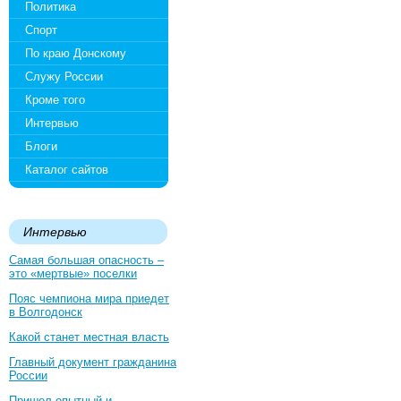
Политика
Спорт
По краю Донскому
Служу России
Кроме того
Интервью
Блоги
Каталог сайтов
Интервью
Самая большая опасность –
это «мертвые» поселки
Пояс чемпиона мира приедет
в Волгодонск
Какой станет местная власть
Главный документ гражданина
России
Пришел опытный и