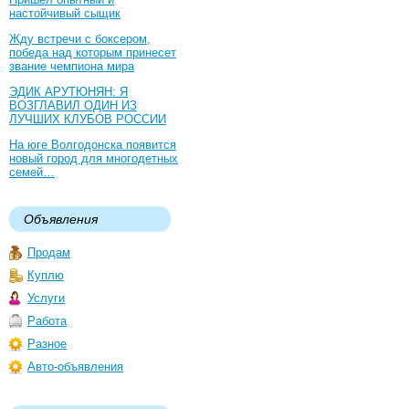
настойчивый сыщик
Жду встречи с боксером,
победа над которым принесет
звание чемпиона мира
ЭДИК АРУТЮНЯН: Я
ВОЗГЛАВИЛ ОДИН ИЗ
ЛУЧШИХ КЛУБОВ РОССИИ
На юге Волгодонска появится
новый город для многодетных
семей…
Объявления
Продам
Куплю
Услуги
Работа
Разное
Авто-объявления