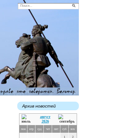
Архив новостей
август
2026
пон
втр
срд
чет
пят
суб
вск
1
2