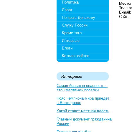
Политика
Местоп
Телефо
Спорт
E-mail
Сайт: -
По краю Донскому
Служу России
Кроме того
Интервью
Блоги
Каталог сайтов
Интервью
Самая большая опасность –
это «мертвые» поселки
Пояс чемпиона мира приедет
в Волгодонск
Какой станет местная власть
Главный документ гражданина
России
Пришел опытный и