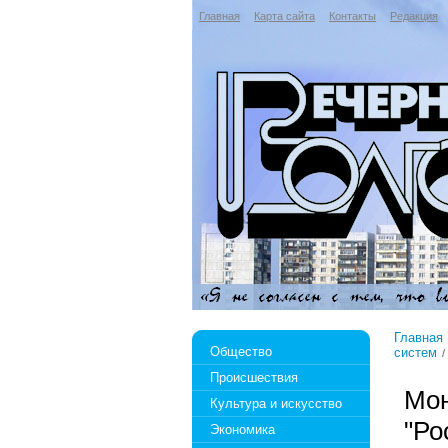
Главная
Карта сайта
Контакты
Редакция
Главная
Общество
систем
Происшествия
Мон
Культура и искусство
"Ро
Экономика