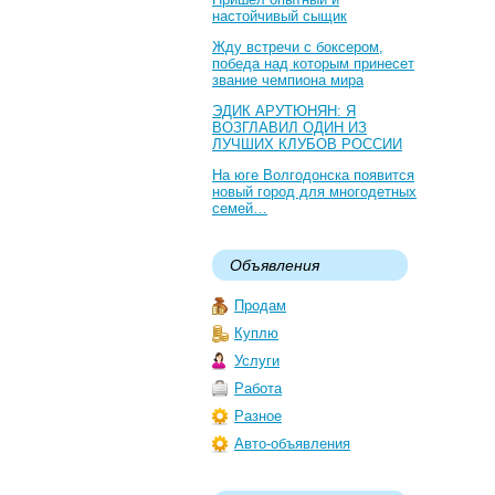
настойчивый сыщик
Жду встречи с боксером,
победа над которым принесет
звание чемпиона мира
ЭДИК АРУТЮНЯН: Я
ВОЗГЛАВИЛ ОДИН ИЗ
ЛУЧШИХ КЛУБОВ РОССИИ
На юге Волгодонска появится
новый город для многодетных
семей…
Объявления
Продам
Куплю
Услуги
Работа
Разное
Авто-объявления