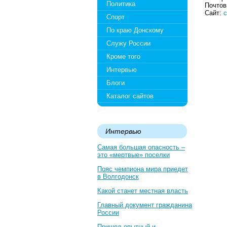
Политика
Почтов
Сайт:
c
Спорт
По краю Донскому
Служу России
Кроме того
Интервью
Блоги
Каталог сайтов
Интервью
Самая большая опасность –
это «мертвые» поселки
Пояс чемпиона мира приедет
в Волгодонск
Какой станет местная власть
Главный документ гражданина
России
Пришел опытный и