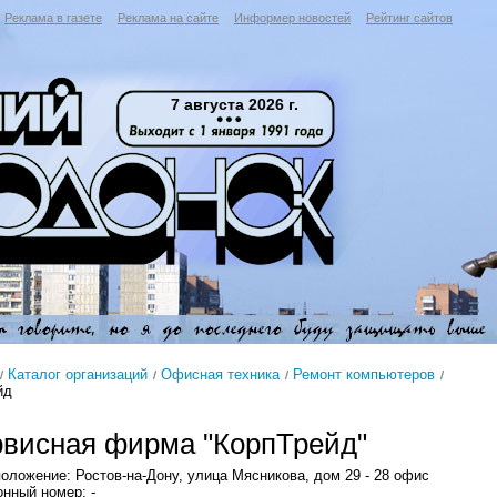
Реклама в газете
Реклама на сайте
Информер новостей
Рейтинг сайтов
7 августа 2026 г.
Каталог организаций
Офисная техника
Ремонт компьютеров
йд
висная фирма "КорпТрейд"
оложение: Ростов-на-Дону, улица Мясникова, дом 29 - 28 офис
нный номер: -