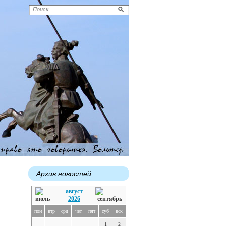
Архив новостей
август
2026
пон
втр
срд
чет
пят
суб
вск
1
2