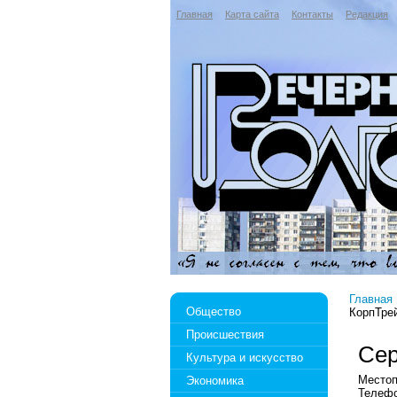
Главная
Карта сайта
Контакты
Редакция
Главная
Общество
КорпТре
Происшествия
Сер
Культура и искусство
Местоп
Экономика
Телефо