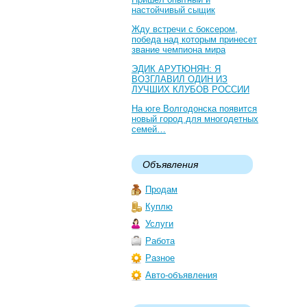
настойчивый сыщик
Жду встречи с боксером,
победа над которым принесет
звание чемпиона мира
ЭДИК АРУТЮНЯН: Я
ВОЗГЛАВИЛ ОДИН ИЗ
ЛУЧШИХ КЛУБОВ РОССИИ
На юге Волгодонска появится
новый город для многодетных
семей…
Объявления
Продам
Куплю
Услуги
Работа
Разное
Авто-объявления