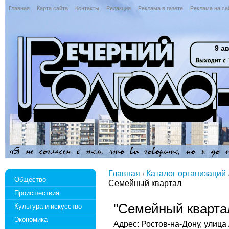
Главная
Карта сайта
Контакты
Редакция
Реклама в газете
Реклама на са
9 ав
Главная
Каталог организаций
Общество
Семейный квартал
Происшествия
"Семейный кварта
Культура и искусство
Экономика
Адрес: Ростов-на-Дону, улица