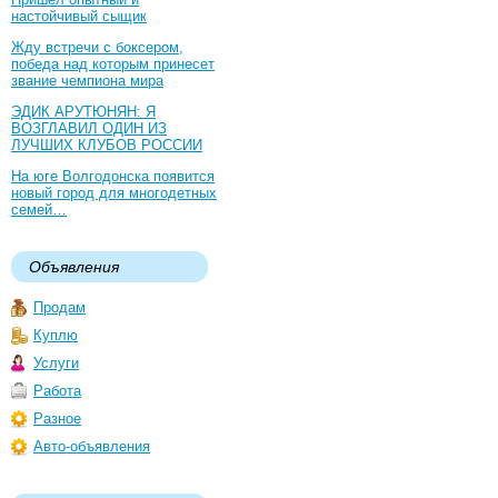
настойчивый сыщик
Жду встречи с боксером,
победа над которым принесет
звание чемпиона мира
ЭДИК АРУТЮНЯН: Я
ВОЗГЛАВИЛ ОДИН ИЗ
ЛУЧШИХ КЛУБОВ РОССИИ
На юге Волгодонска появится
новый город для многодетных
семей…
Объявления
Продам
Куплю
Услуги
Работа
Разное
Авто-объявления