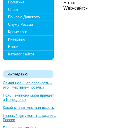
Политика
E-mail: -
Web-сайт: -
Спорт
По краю Донскому
Служу России
Кроме того
Интервью
Блоги
Каталог сайтов
Интервью
Самая большая опасность –
это «мертвые» поселки
Пояс чемпиона мира приедет
в Волгодонск
Какой станет местная власть
Главный документ гражданина
России
Пришел опытный и