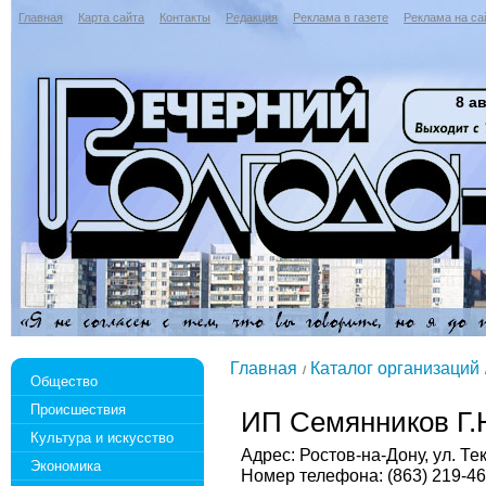
Главная
Карта сайта
Контакты
Редакция
Реклама в газете
Реклама на са
8 ав
Главная
Каталог организаций
Общество
Происшествия
ИП Семянников Г.
Культура и искусство
Адрес: Ростов-на-Дону, ул. Те
Экономика
Номер телефона: (863) 219-46