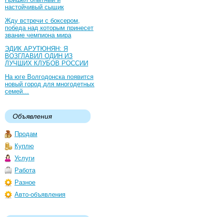
настойчивый сыщик
Жду встречи с боксером,
победа над которым принесет
звание чемпиона мира
ЭДИК АРУТЮНЯН: Я
ВОЗГЛАВИЛ ОДИН ИЗ
ЛУЧШИХ КЛУБОВ РОССИИ
На юге Волгодонска появится
новый город для многодетных
семей…
Объявления
Продам
Куплю
Услуги
Работа
Разное
Авто-объявления