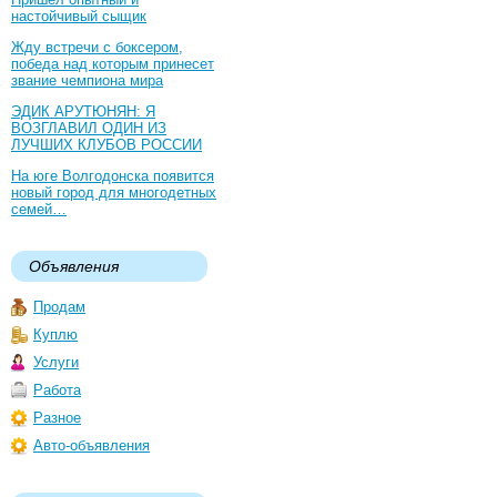
настойчивый сыщик
Жду встречи с боксером,
победа над которым принесет
звание чемпиона мира
ЭДИК АРУТЮНЯН: Я
ВОЗГЛАВИЛ ОДИН ИЗ
ЛУЧШИХ КЛУБОВ РОССИИ
На юге Волгодонска появится
новый город для многодетных
семей…
Объявления
Продам
Куплю
Услуги
Работа
Разное
Авто-объявления