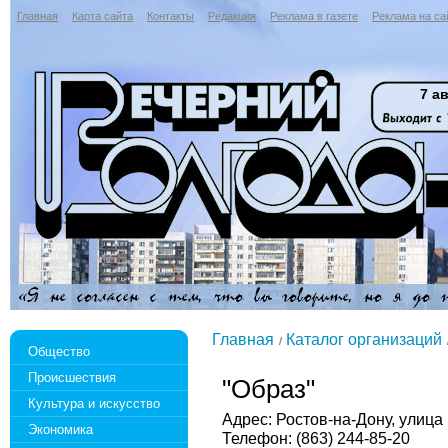
Главная
Карта сайта
Контакты
Редакция
Реклама в газете
Реклама на са
7 ав
Главная
Каталог организаций
Общество
Происшествия
"Образ"
Культура и искусство
Адрес: Ростов-на-Дону, улица
Экономика
Телефон: (863) 244-85-20