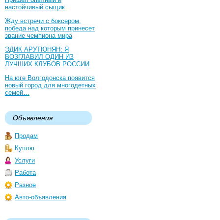
настойчивый сыщик
Жду встречи с боксером,
победа над которым принесет
звание чемпиона мира
ЭДИК АРУТЮНЯН: Я
ВОЗГЛАВИЛ ОДИН ИЗ
ЛУЧШИХ КЛУБОВ РОССИИ
На юге Волгодонска появится
новый город для многодетных
семей…
Объявления
Продам
Куплю
Услуги
Работа
Разное
Авто-объявления