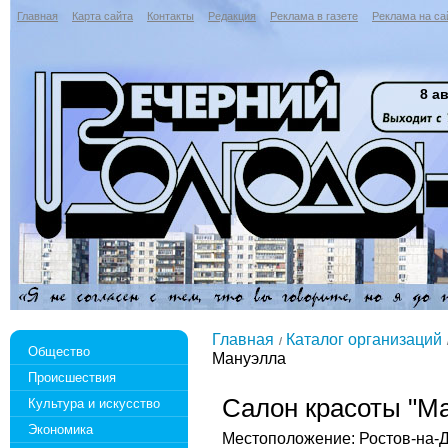
Главная
Карта сайта
Контакты
Редакция
Реклама в газете
Реклама на са
8 ав
Главная
Каталог организаций
Общество
Мануэлла
Происшествия
Салон красоты "М
Культура и искусство
Экономика
Местоположение: Ростов-на-До