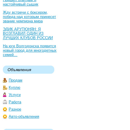
настойчивый сыщик
Жду встречи с боксером,
победа над которым принесет
звание чемпиона мира
ЭДИК АРУТЮНЯН: Я
ВОЗГЛАВИЛ ОДИН ИЗ
ЛУЧШИХ КЛУБОВ РОССИИ
На юге Волгодонска появится
новый город для многодетных
семей…
Объявления
Продам
Куплю
Услуги
Работа
Разное
Авто-объявления