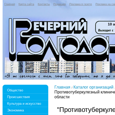
Главная
Карта сайта
Контакты
Редакция
Реклама в газете
Реклама на са
10 а
Главная
Каталог организаций
Общество
Противотуберкулезный клиниче
области
Происшествия
Культура и искусство
"Противотуберкул
Экономика