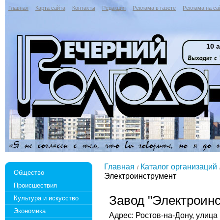
Главная
Карта сайта
Контакты
Редакция
Реклама в газете
Реклама на са
10 а
Главная
Каталог организаций
Общество
Электроинструмент
Происшествия
Завод "Электроин
Культура и искусство
Экономика
Адрес: Ростов-на-Дону, улица