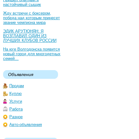
настойчивый сыщик
Жду встречи с боксером,
победа над которым принесет
звание чемпиона мира
ЭДИК АРУТЮНЯН: Я
ВОЗГЛАВИЛ ОДИН ИЗ
ЛУЧШИХ КЛУБОВ РОССИИ
На юге Волгодонска появится
новый город для многодетных
семей…
Объявления
Продам
Куплю
Услуги
Работа
Разное
Авто-объявления