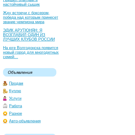
настойчивый сыщик
Жду встречи с боксером,
победа над которым принесет
звание чемпиона мира
ЭДИК АРУТЮНЯН: Я
ВОЗГЛАВИЛ ОДИН ИЗ
ЛУЧШИХ КЛУБОВ РОССИИ
На юге Волгодонска появится
новый город для многодетных
семей…
Объявления
Продам
Куплю
Услуги
Работа
Разное
Авто-объявления