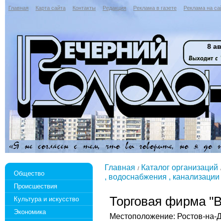
Главная
Карта сайта
Контакты
Редакция
Реклама в газете
Реклама на са
8 ав
Главная
Каталог организаций
Общество
, водоснабжения , канализации
Происшествия
Торговая фирма "В
Культура и искусство
Экономика
Местоположение: Ростов-на-Д