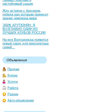
настойчивый сыщик
Жду встречи с боксером,
победа над которым принесет
звание чемпиона мира
ЭДИК АРУТЮНЯН: Я
ВОЗГЛАВИЛ ОДИН ИЗ
ЛУЧШИХ КЛУБОВ РОССИИ
На юге Волгодонска появится
новый город для многодетных
семей…
Объявления
Продам
Куплю
Услуги
Работа
Разное
Авто-объявления