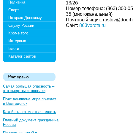
Политика
13/2б
Номер телефона: (863) 300-05
Спорт
35 (многоканальный)
По краю Донскому
Почтовый ящик: rostov@doorh
Сайт:
863vorota.ru
Служу России
Кроме того
Интервью
Блоги
Каталог сайтов
Интервью
Самая большая опасность –
это «мертвые» поселки
Пояс чемпиона мира приедет
в Волгодонск
Какой станет местная власть
Главный документ гражданина
России
Пришел опытный и