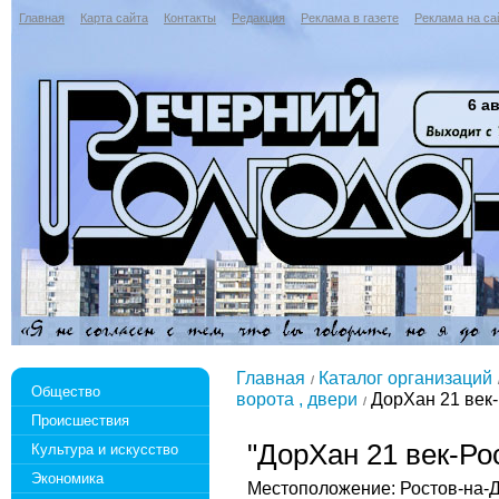
Главная
Карта сайта
Контакты
Редакция
Реклама в газете
Реклама на са
6 ав
Главная
Каталог организаций
Общество
ворота , двери
ДорХан 21 век-
Происшествия
"ДорХан 21 век-Ро
Культура и искусство
Экономика
Местоположение: Ростов-на-До