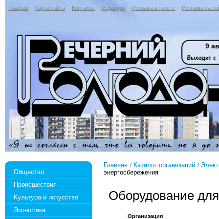
Главная
Карта сайта
Контакты
Редакция
Реклама в газете
Реклама на са
9 ав
Главная
Каталог организаций
Элект
Общество
энергосбережения
Происшествия
Оборудование для
Культура и искусство
Экономика
Организация