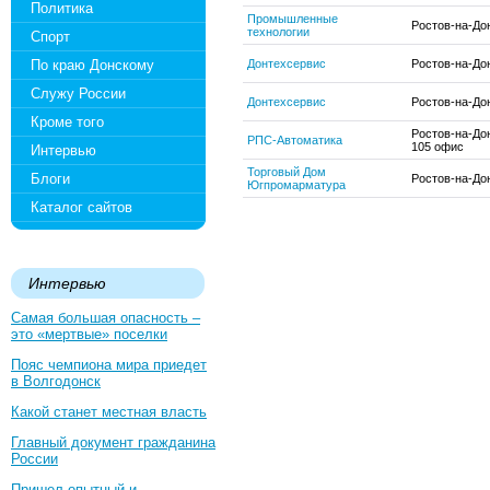
Политика
Промышленные
Ростов-на-Дон
технологии
Спорт
По краю Донскому
Донтехсервис
Ростов-на-До
Служу России
Донтехсервис
Ростов-на-Дон
Кроме того
Ростов-на-Дон
РПС-Автоматика
105 офис
Интервью
Торговый Дом
Блоги
Ростов-на-До
Югпромарматура
Каталог сайтов
Интервью
Самая большая опасность –
это «мертвые» поселки
Пояс чемпиона мира приедет
в Волгодонск
Какой станет местная власть
Главный документ гражданина
России
Пришел опытный и