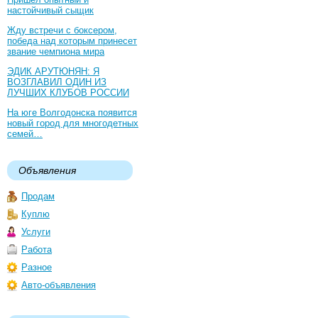
настойчивый сыщик
Жду встречи с боксером,
победа над которым принесет
звание чемпиона мира
ЭДИК АРУТЮНЯН: Я
ВОЗГЛАВИЛ ОДИН ИЗ
ЛУЧШИХ КЛУБОВ РОССИИ
На юге Волгодонска появится
новый город для многодетных
семей…
Объявления
Продам
Куплю
Услуги
Работа
Разное
Авто-объявления