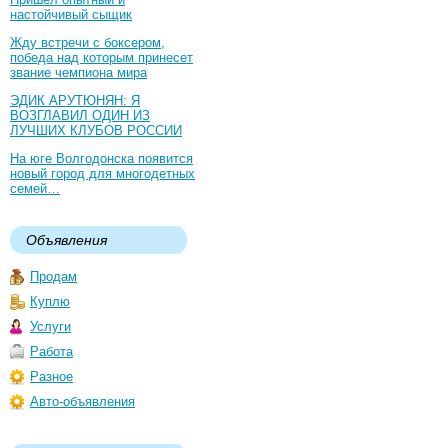
настойчивый сыщик
Жду встречи с боксером,
победа над которым принесет
звание чемпиона мира
ЭДИК АРУТЮНЯН: Я
ВОЗГЛАВИЛ ОДИН ИЗ
ЛУЧШИХ КЛУБОВ РОССИИ
На юге Волгодонска появится
новый город для многодетных
семей…
Объявления
Продам
Куплю
Услуги
Работа
Разное
Авто-объявления