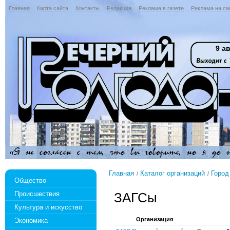
Главная
Карта сайта
Контакты
Редакция
Реклама в газете
Реклама на са
9 ав
Главная
Каталог организаций
Город
Общество
Происшествия
ЗАГСы
Культура и искусство
Организация
Экономика