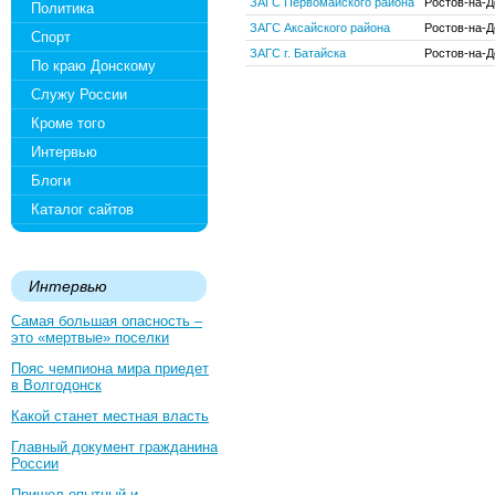
ЗАГС Первомайского района
Ростов-на-Д
Политика
ЗАГС Аксайского района
Ростов-на-Д
Спорт
ЗАГС г. Батайска
Ростов-на-Д
По краю Донскому
Служу России
Кроме того
Интервью
Блоги
Каталог сайтов
Интервью
Самая большая опасность –
это «мертвые» поселки
Пояс чемпиона мира приедет
в Волгодонск
Какой станет местная власть
Главный документ гражданина
России
Пришел опытный и